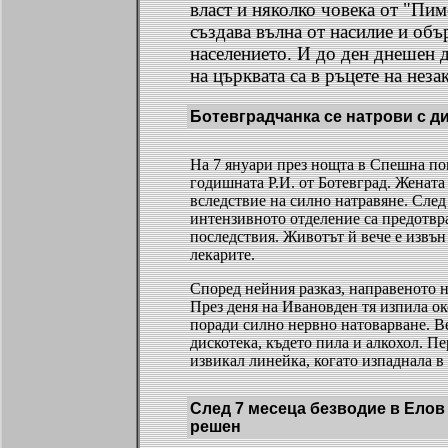
власт и няколко човека от "Пим
създава вълна от насилие и объ
населението. И до ден днешен 
на църквата са в ръцете на нез
Ботевградчанка се натрови с д
На 7 януари през нощта в Спешна по
годишната Р.И. от Ботевград. Жената
вследствие на силно натравяне. След
интензивното отделение са предотвр
последствия. Животът й вече е извън 
лекарите.
Според нейния разказ, направеното н
През деня на Ивановден тя изпила ок
поради силно нервно натоварване. Ве
дискотека, където пила и алкохол. П
извикал линейка, когато изпаднала в
След 7 месеца безводие в Елов
решен