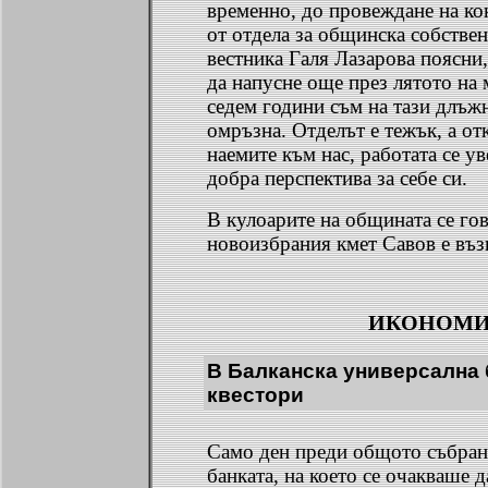
временно, до провеждане на ко
от отдела за общинска собствен
вестника Галя Лазарова поясни,
да напусне още през лятото на 
седем години съм на тази длъж
омръзна. Отделът е тежък, а от
наемите към нас, работата се у
добра перспектива за себе си.
В кулоарите на общината се го
новоизбрания кмет Савов е въз
ИКОНОМ
В Балканска универсална 
квестори
Само ден преди общото събран
банката, на което се очакваше 