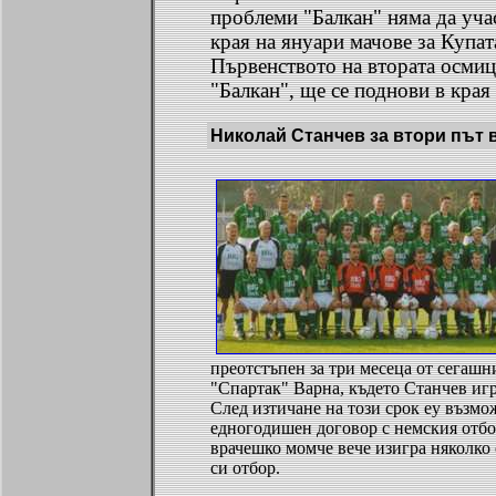
проблеми "Балкан" няма да уча
края на януари мачове за Купат
Първенството на втората осмиц
"Балкан", ще се поднови в края
Николай Станчев за втори път 
преотстъпен за три месеца от сегашн
"Спартак" Варна, където Станчев игр
След изтичане на този срок еу възм
едногодишен договор с немския отбо
врачешко момче вече изигра няколко
си отбор.