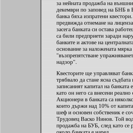
за нейната продажба на външни
декември по заповед на БНБ в 
банка бяха изпратени квестори
предвижда отнемане на лиценза 
засега банката си остава работ
са били предприети заради нар
банките и актове на централнат
основание за наложената мярка
"възпрепятстване упражняванет
надзор".
Квесторите ще управляват банка
трябвало да стане ясна съдбата
записаният капитал на банката 
като он него са внесени реално 
Акционери в банката са няколк
които държи над 10% от капита
шеф и основен собственик е соч
Трудовец Васко Нинов. Той вод
продажба на БУБ, след като се р
около банката е наред.