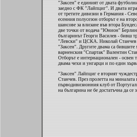
"Заксен" е единият от двата футболн
заедно с ФК "Лайпциг". И двата игра
от третите дивизии в Германия - Сев
есенния полусезон отборът е на втор
шансове за влизане във втора Бундесл
две точки от водача "Юнион" Берлин
българинът Георги Василев - бивш тр
"Левски" и ЦСКА. Николай Станчев 
"Заксен". Другите двама са бившите
варненския "Спартак" Валентин Стан
Отборът е интернационален - освен 
двама чехи и унгарци и по един хърв
"Заксен" Лайпциг е вторият чуждестр
Станчев. През пролетта на миналата 
първодивизионния клуб от Португал
на българина не бе достатъчна да се 