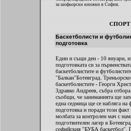
за шофьорски книжки в София.
СПОРТ
Баскетболисти и футболис
подготовка
Един и същи ден - 10 януари, и
подготовката си за първенстват
баскетболистите и футболистит
"Балкан"Ботевград. Треньорско
баскетболистите - Георги Хри
Здравко Андреев, събра отбора
съобщи, че заниманията ще зап
една седмица ще се набляга на 
подготовка и поради този факт
молбата за контролен мач с на
подготвителен лагер в Ботевгр
софийския "БУБА баскетбол". 