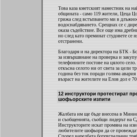
Това каза кметският наместник на на
общината - само 119 жители, Цеца Ц
грижа след встъпването ми в длъжно
водоснабдяването. Срещнах се с дир
оказа съдействие. Все още има дребн
но след като преминат студовете се н
отстранени.
Благодаря и на директора на БТК - Б
за извършвнане на проверка и закупу
телефонните постове на цялото село
откъсна селото ни от света за цели 
година без ток поради голяма авария
възраст на жителите на Елов дол е 70
12 инструктори протестират пр
шофьорските изпити
Жалбата им ще бъде внесена в Минис
и съобщенията, съобщи лидерът на 
Инструкторите искат промяна на изи
любителите шофьори да се провеждат
Според наредбата ботевградчани тряб