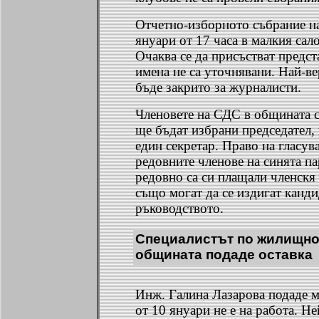
Отчетно-изборното събрание н
януари от 17 часа в малкия сал
Очаква се да присъстват предс
имена не са уточнявани. Най-в
бъде закрито за журналисти.
Членовете на СДС в общината с
ще бъдат избрани председател,
един секретар. Право на гласув
редовните членове на синята пар
редовно са си плащали членскя
също могат да се издигат канди
ръководството.
Специалистът по жилищно
общината подаде оставка
Инж. Галина Лазарова подаде м
от 10 януари не е на работа. Н