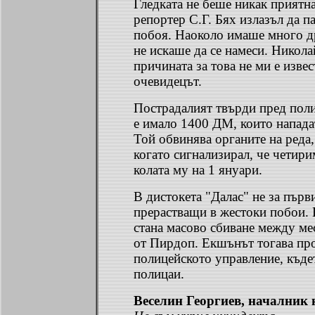
Гледката не беше никак приятна
репортер С.Г. Бях излазъл да п
побоя. Наоколо имаше много д
не искаше да се намеси. Никола
причината за това не ми е изве
очевидецът.
Пострадалият твърди пред поли
е имало 1400 ДМ, които нападат
Той обвинява органите на реда, 
когато сигнализирал, че четир
колата му на 1 януари.
В дистокета "Далас" не за първи
прерастващи в жестоки побои. 
стана масово сбиване между ме
от Пирдоп. Екшънът тогава пр
полицейското управление, къде
полицаи.
Веселин Георгиев, началник 