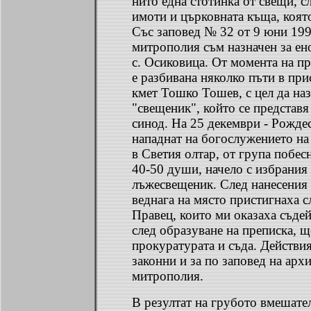
нито една стотинка от свещи, с
имоти и църковната къща, която
Със заповед № 32 от 9 юни 199
митрополия съм назначен за ен
с. Осиковица. От момента на п
е разбивана няколко пъти в при
кмет Тошко Тошев, с цел да на
"свещеник", който се представя
синод. На 25 декември - Рожде
нападнат на богослужението на
в Светия олтар, от група побес
40-50 души, начело с избрания 
лъжесвещеник. След нанесения
веднага на място пристигнаха 
Правец, които ми оказаха съдей
след образуване на преписка, щ
прокуратурата и съда. Действия
законни и за по заповед на арх
митрополия.
В резултат на грубото вмешател