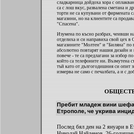
сладкарница дойдоха хора с оплакван
са с лош вкус, развалена сметана и др
торти не са купувани от фирмената с
магазини, но на клиентите са продав
"Спасена".
Изумена по късно разбрах, чеивши н
отделиха и си направиха свой цех в 
магазините "Молтен" и "Биляна" по 
абсолютно повтарят нашия дизайн и
повече - те са предлагани за избор п
който са телефоните ни. Възмутена съ
тъй като от дългогодишния си опит з
измерва не само с печалбата, а и с до
ОБЩЕСТ
Пребит младеж вини шефа
Етрополе, че укрива инци
Послед бял ден на 2 януари в Е
Николай Найденов. 26-годишни