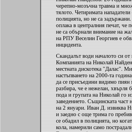
черепно-мозъчна травма и мно
тялото. Четиримата нападатели 
полицията, но не са задържани.
оплака в централния печат, че 
не са обърнали внимание на жа
на РПУ Веселин Георгиев е обв
инцидента.
Скандалът води началото си от
Компанията на Николай Найден
местната дискотека "Далас". М
настъпването на 2000-та година
да се присъедини видимо пиян 
разбира, че е нежелан, хвърля б
пода и групата на Николай го и
заведението. Същинската част 
на 2 януари. Иван Д. извиква 
и заедно с още трима го пребив
се обадил в полицията, но кога
кола, намерили само пострадали