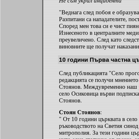
Не съм укрил инцидента
"Веднага след побоя е образува
Разпитани са нападателите, пос
Според мен това си е чист пиян
Изнесеното в централните меди
преувеличено. След като следст
виновните ще получат наказани
10 години Първа частна ц
След публикацията "Село прого
редакцията се получи мнението
Стоянов. Междувременно наш р
село Осиковица върви подписка
Стоянов.
Стоян Стоянов
:
" От 10 години църквата в село
ръководството на Светия синод
митрополия. За тези години цър