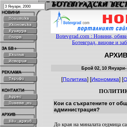
Botevgrad.com : Новини, обяви
Ботевград, вицове и за
АРХИ
Брой 02, 10 Януари-
[
Политика
] [
Икономика
] [
О
ПОЛИТИ
Кои са съкратените от об
администрация?
До края на миналата седмица с