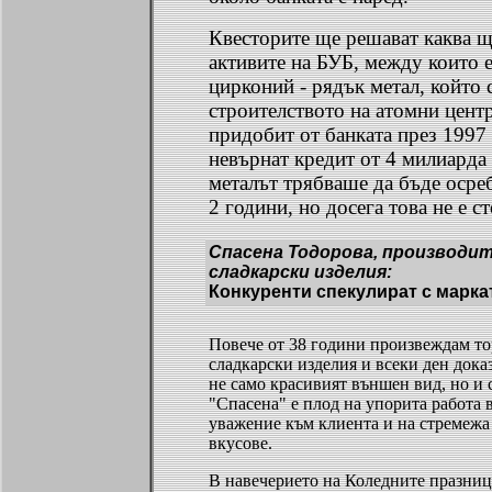
Квесторите ще решават каква щ
активите на БУБ, между които 
цирконий - рядък метал, който 
строителството на атомни цент
придобит от банката през 1997 
невърнат кредит от 4 милиарда 
металът трябваше да бъде осре
2 години, но досега това не е с
Спасена Тодорова, производи
сладкарски изделия:
Конкуренти спекулират с марка
Повече от 38 години произвеждам то
сладкарски изделия и всеки ден доказ
не само красивият външен вид, но и
"Спасена" е плод на упорита работа 
уважение към клиента и на стремежа
вкусове.
В навечерието на Коледните празни