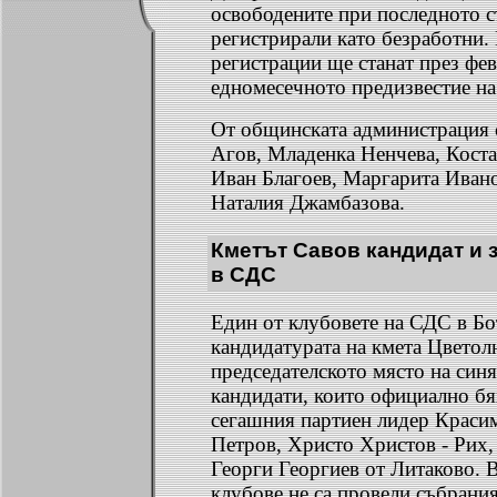
освободените при последното с
регистрирали като безработни.
регистрации ще станат през фев
едномесечното предизвестие на
От общинската администрация 
Агов, Младенка Ненчева, Кост
Иван Благоев, Маргарита Ивано
Наталия Джамбазова.
Кметът Савов кандидат и 
в СДС
Един от клубовете на СДС в Бо
кандидатурата на кмета Цветол
председателското място на синя
кандидати, които официално б
сегашния партиен лидер Красим
Петров, Христо Христов - Рих,
Георги Георгиев от Литаково. 
клубове не са провели събрания